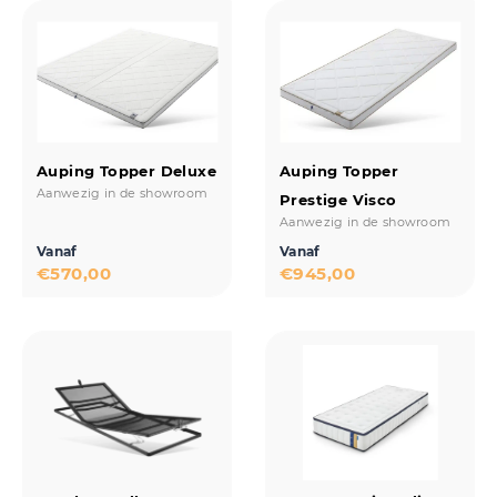
Auping Topper Deluxe
Auping Topper
Aanwezig in de showroom
Prestige Visco
Aanwezig in de showroom
Vanaf
Vanaf
€
570,00
€
945,00