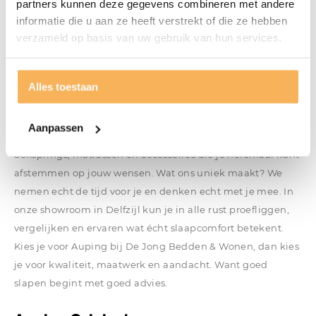
verschillende modellen te bekijken en maak een
partners kunnen deze gegevens combineren met andere
weloverwogen aankoopbeslissing.
informatie die u aan ze heeft verstrekt of die ze hebben
verzameld op basis van uw gebruik van hun services.
Waarom Auping bij De Jong Bedden &
Wonen?
Bij De Jong Bedden & Wonen combineren we het beste
Alles toestaan
van twee werelden: de hoogwaardige slaapoplossingen
van Auping met onze persoonlijke service. Als officiële
Aanpassen
Auping Studio bieden wij een ruime collectie bedden,
boxsprings, matrassen en accessoires die je helemaal kunt
afstemmen op jouw wensen. Wat ons uniek maakt? We
nemen echt de tijd voor je en denken echt met je mee. In
onze showroom in Delfzijl kun je in alle rust proefliggen,
vergelijken en ervaren wat écht slaapcomfort betekent.
Kies je voor Auping bij De Jong Bedden & Wonen, dan kies
je voor kwaliteit, maatwerk en aandacht. Want goed
slapen begint met goed advies.