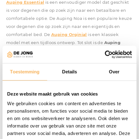
Auping Essential
is een eenvoudiger model dat geschikt
is voor degenen die op zoek zijn naar een betaalbare en
comfortabele optie. De Auping Noa is een populaire keuze
voor degenen die op zoek zijn naar een eigentijds en
comfortabel bed. De
Auping Orginial
is een klassiek
model met een tijdloos ontwerp. Tot slot is de
Auping
Royal
een ultiem luxueus model met een hoogwaardig
pocketverenmatras en een verstelbaar onderstel. Al deze
modellen zijn aanwezig in de
showroom
, zodat je ze in
Toestemming
Details
Over
het echt kunt bekijken en voelen voordat je een
aankoopbeslissing maakt. Het merk biedt ook
professioneel advies en een uitgebreide garantie om je te
Deze website maakt gebruik van cookies
helpen bij het maken van de juiste keuze voor jouw
We gebruiken cookies om content en advertenties te
slaapomgeving. Als je op zoek bent naar een kwalitatief
personaliseren, om functies voor social media te bieden
hoogwaardig bed met talloze opties voor stoffen en
en om ons websiteverkeer te analyseren. Ook delen we
onderstellen, dan zijn deze bedden zeker de bedden waar
informatie over uw gebruik van onze site met onze
je naar moet kijken. Bezoek de showroom om de
partners voor social media, adverteren en analyse. Deze