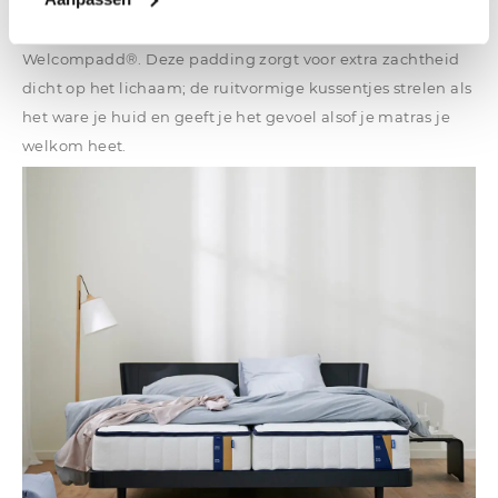
kunstmatige toevoegingen. Daarbij heeft het Elite matras
aan de bovenkant een extra laag, dat noemen we
Welcompadd®. Deze padding zorgt voor extra zachtheid
dicht op het lichaam; de ruitvormige kussentjes strelen als
het ware je huid en geeft je het gevoel alsof je matras je
welkom heet.