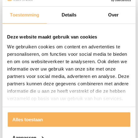
Toestemming
Details
Over
Deze website maakt gebruik van cookies
We gebruiken cookies om content en advertenties te
personaliseren, om functies voor social media te bieden
en om ons websiteverkeer te analyseren. Ook delen we
informatie over uw gebruik van onze site met onze
De Elite matras is heerlijk zacht en
partners voor social media, adverteren en analyse. Deze
geborgen
partners kunnen deze gegevens combineren met andere
Het ligcomfort van Auping Elite is onovertroffen. Het is het
informatie die u aan ze heeft verstrekt of die ze hebben
verzameld op basis van uw gebruik van hun services.
lekkerste matras waar je ooit op zult liggen. Of eigenlijk:
waar je ín zult liggen. Je zakt er namelijk heerlijk in weg.
Je krijgt het gevoel alsof je wordt omhelst door je matras.
Alles toestaan
Auping Elite bevat namelijk een comfortlaag van Vita
Talalay Origins®, een duurzaam natuurlatex, zonder
Aanpassen