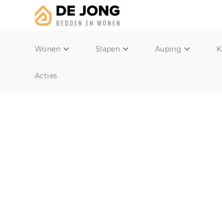
Wonen
Slapen
Auping
K
Acties