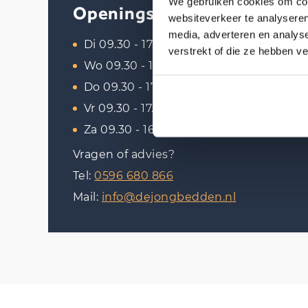
We gebruiken cookies om cont
Openingstijden
websiteverkeer te analyseren
media, adverteren en analys
Di 09.30 - 17.30
verstrekt of die ze hebben v
Wo 09.30 - 17.30
Do 09.30 - 17.30
Vr 09.30 - 17.30
Za 09.30 - 16.30
Vragen of advies?
Tel:
0596 680 866
Mail:
info@dejongbedden.nl