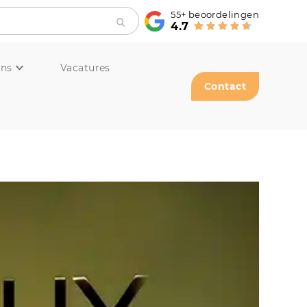
55+
beoordelingen
4.7
ons
Vacatures
Contact