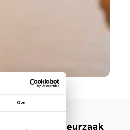
Over
dden, uw interieurzaak