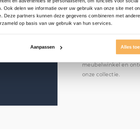
ent en advertenties te personaliseren, om functies voor social
. Ook delen we informatie over uw gebruik van onze site met on
e. Deze partners kunnen deze gegevens combineren met andere i
Laat u inspireren in 
erzameld op basis van uw gebruik van hun services.
trendy staan- en han
meubels van topkwali
wij diverse woonstijlen
Aanpassen
Alles to
aansluit bij uw smaak
meubelwinkel en ontde
onze collectie.