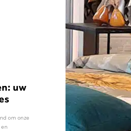
en: uw
ies
end om onze
 en