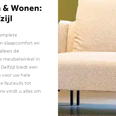
n & Wonen:
zijl
omplete
in slaapcomfort en
 alleen dé
de meubelwinkel in
Delfzijl biedt een
s voor uw hele
e fauteuils tot
ns vindt u alles om