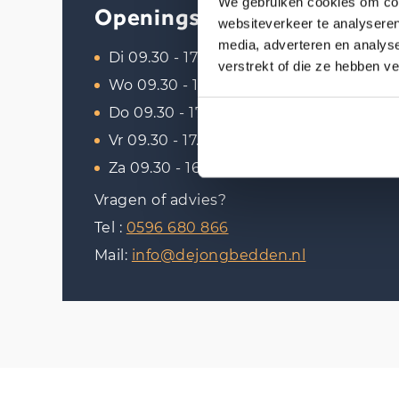
We gebruiken cookies om cont
Openingstijden
websiteverkeer te analyseren
media, adverteren en analys
Di 09.30 - 17.30
verstrekt of die ze hebben v
Wo 09.30 - 17.30
Do 09.30 - 17.30
Vr 09.30 - 17.30
Za 09.30 - 16.30
Vragen of advies?
Tel :
0596 680 866
Mail:
info@dejongbedden.nl