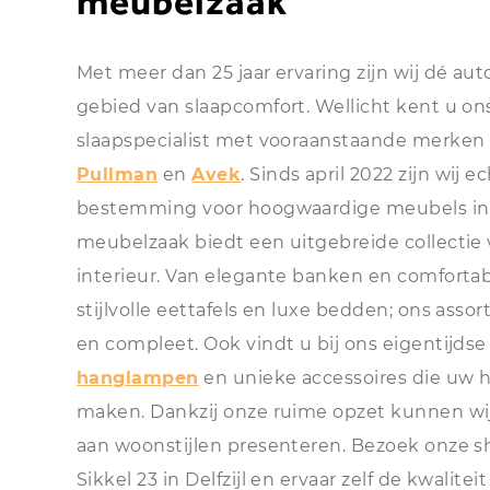
meubelzaak
Met meer dan 25 jaar ervaring zijn wij dé auto
gebied van slaapcomfort. Wellicht kent u ons
slaapspecialist met vooraanstaande merken
Pullman
en
Avek
. Sinds april 2022 zijn wij 
bestemming voor hoogwaardige meubels in 
meubelzaak biedt een uitgebreide collectie
interieur. Van elegante banken en comforta
stijlvolle eettafels en luxe bedden; ons assor
en compleet. Ook vindt u bij ons eigentijds
hanglampen
en unieke accessoires die uw 
maken. Dankzij onze ruime opzet kunnen wij
aan woonstijlen presenteren. Bezoek onze 
Sikkel 23 in Delfzijl en ervaar zelf de kwalitei