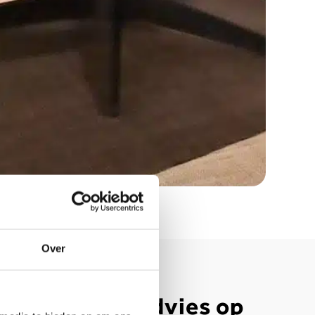
Over
undig meubeladvies op