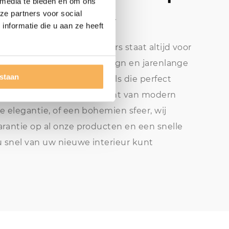
 media te bieden en om ons
nze meubelzaak
ze partners voor social
nformatie die u aan ze heeft
laap- en interieuradviseurs staat altijd voor
lzaak. Met passie voor design en jarenlange
estaan
u bij het vinden van meubels die perfect
jlvoorkeuren. Of u nu fan bent van modern
e elegantie, of een bohemien sfeer, wij
rantie op al onze producten en een snelle
u snel van uw nieuwe interieur kunt