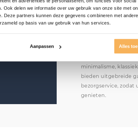
ent en advertenties te personaliseren, om functies voor social
maat bij o
. Ook delen we informatie over uw gebruik van onze site met on
e. Deze partners kunnen deze gegevens combineren met andere i
erzameld op basis van uw gebruik van hun services.
Ons ervaren team van s
u klaar in onze meube
Aanpassen
Alles to
expertise helpen wij 
aansluiten bij uw sti
minimalisme, klassiek
bieden uitgebreide ga
bezorgservice, zodat 
genieten.