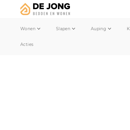
Wonen
Slapen
Auping
K
Acties