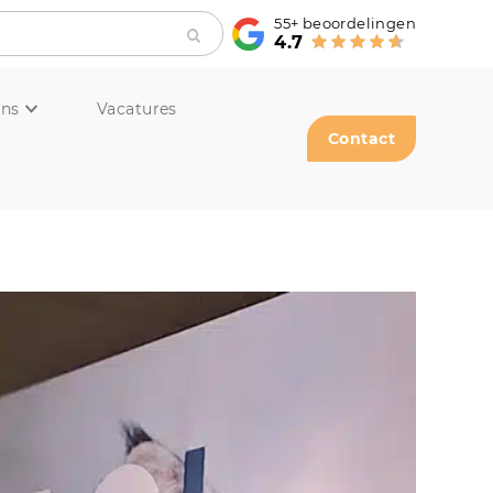
55+
beoordelingen
4.7
ons
Vacatures
Contact