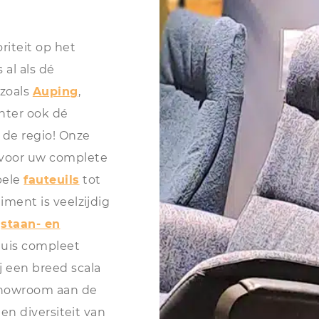
riteit op het
 al als dé
 zoals
Auping
,
echter ook dé
de regio! Onze
 voor uw complete
bele
fauteuils
tot
timent is veelzijdig
e
staan- en
huis compleet
 een breed scala
showroom aan de
t en diversiteit van