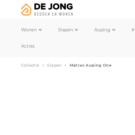
Wonen
Slapen
Auping
K
Acties
Collectie
Slapen
Matras Auping One