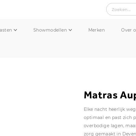
Zoeken...
asten
Showmodellen
Merken
Over 
Matras Au
Elke nacht heerlijk w
optimaal en past zich 
overbodige lagen, maa
zorg gemaakt in Devente