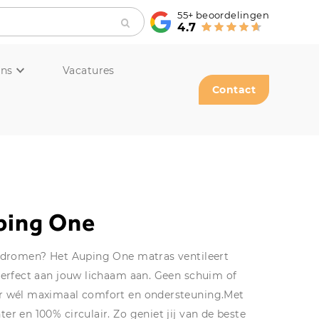
55+
beoordelingen
4.7
ons
Vacatures
Contact
ping One
egdromen? Het Auping One matras ventileert
perfect aan jouw lichaam aan. Geen schuim of
r wél maximaal comfort en ondersteuning.Met
r en 100% circulair. Zo geniet jij van de beste