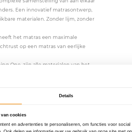
omplexe samenstelling van aan elkaar
nders. Een innovatief matrasontwerp,
bare materialen. Zonder lijm, zonder
 heeft het matras een maximale
htrust op een matras van eerlijke
ping One, zijn alle materialen van het
matras. Zo rust Auping niet alleen jou,
Details
 van cookies
ent en advertenties te personaliseren, om functies voor social
. Ook delen we informatie over uw gebruik van onze site met on