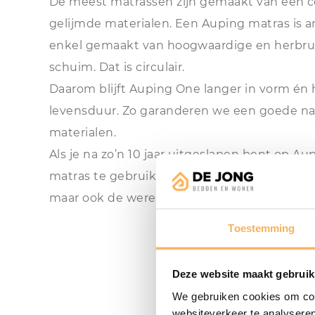
De meest matrassen zijn gemaakt van een c
gelijmde materialen. Een Auping matras is a
enkel gemaakt van hoogwaardige en herbruik
schuim. Dat is circulair.
Daarom blijft Auping One langer in vorm én
levensduur. Zo garanderen we een goede nac
materialen.
Als je na zo’n 10 jaar uitgeslapen bent op Au
matras te gebruiken voor een nieuw circulair 
maar ook de wereld uit.
Toestemming
Deze website maakt gebruik
We gebruiken cookies om cont
websiteverkeer te analyseren