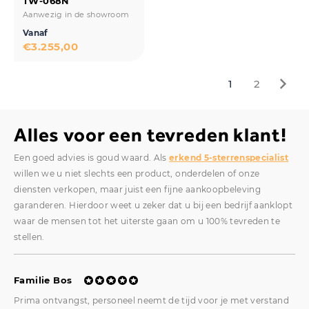
TW-068N
Aanwezig in de showroom
Vanaf
€
3.255,00
1
2
Alles voor een tevreden klant!
Een goed advies is goud waard. Als
erkend 5-sterrenspecialist
willen we u niet slechts een product, onderdelen of onze
diensten verkopen, maar juist een fijne aankoopbeleving
garanderen. Hierdoor weet u zeker dat u bij een bedrijf aanklopt
waar de mensen tot het uiterste gaan om u 100% tevreden te
stellen.
Familie Bos
Fa
Prima ontvangst, personeel neemt de tijd voor je met verstand
Goe