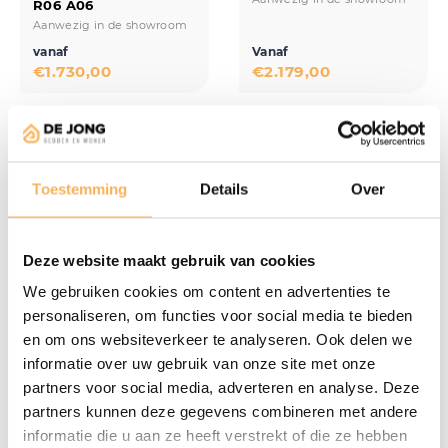
R06 A06
Aanwezig in de showroom
vanaf
Vanaf
€
1.730,00
€
2.179,00
Toestemming
Details
Over
Deze website maakt gebruik van cookies
Relaxfauteuil FZ- 130r
Relaxfauteuil FZ- 240
We gebruiken cookies om content en advertenties te
Aanwezig in de showroom
- Releazz
personaliseren, om functies voor social media te bieden
Aanwezig in de showroom
en om ons websiteverkeer te analyseren. Ook delen we
Vanaf
NU
informatie over uw gebruik van onze site met onze
€
2.277,00
€
2.450,00
€
3.225,00
partners voor social media, adverteren en analyse. Deze
partners kunnen deze gegevens combineren met andere
informatie die u aan ze heeft verstrekt of die ze hebben