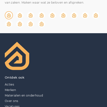
van zaken. Maken waar wat ze beloven en afspreken.
nee
Ontdek ook
Acties
Merken
Materialen en onderhoud
Over ons
Vacatures