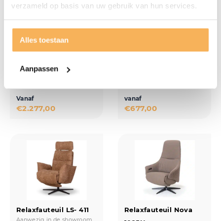
verzameld op basis van uw gebruik van hun services.
Alles toestaan
Relaxfauteuil FZ- 244
Relaxfauteuil JZ-373
Aanpassen
Aanwezig in de showroom
- Releazz
Aanwezig in de showroom
Vanaf
vanaf
€
2.277,00
€
677,00
Relaxfauteuil LS- 411
Relaxfauteuil Nova
Aanwezig in de showroom