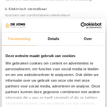
2. Elektrisch verstelbaar
Voorzien van comfortabele voetensteun
Uitgerust met
3 motoren
: rug, zitting en voetensteun
onafhankelijk verstelbaar
Optioneel:
sta-op functie
voor extra ondersteuning bij het
Toestemming
Details
Over
opstaan
Standaard met handmatig verstelbare hoofdsteun
Optioneel: elektrische hoofdsteun
Deze website maakt gebruik van cookies
Optioneel: opblaasbare lendensteun (handmatig of
We gebruiken cookies om content en advertenties te
elektrisch)
personaliseren, om functies voor social media te bieden
3. Opties & Extra’s
en om ons websiteverkeer te analyseren. Ook delen we
informatie over uw gebruik van onze site met onze
Draadloze Bluetooth-bediening (optioneel bij de
partners voor social media, adverteren en analyse. Deze
elektrische versie)
partners kunnen deze gegevens combineren met andere
Lendensteun voor extra ondersteuning in de onderrug.
informatie die u aan ze heeft verstrekt of die ze hebben
Sta-op-hulp voor extra gemak bij het opstaan.
verzameld op basis van uw gebruik van hun services.