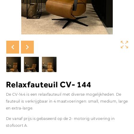
Relaxfauteuil CV- 144
De CV-144 is een relaxfauteuil met diverse mogelijkheden. De
fauteuil is verkrijgbaar in 4 maatvoeringen: small, medium, large
en extra-large.
De vanaf prijs is gebaseerd op de 2- motorig uitvoering in
stofsoort A.