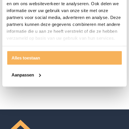
en om ons websiteverkeer te analyseren. Ook delen we
Standaard wordt de CV-142 uitgevoerd met een
informatie over uw gebruik van onze site met onze
handmatige verstelbare hoofdsteun (topswing). Tevens
partners voor social media, adverteren en analyse. Deze
heeft u de keuze uit vele andere opties.
partners kunnen deze gegevens combineren met andere
De relaxfauteuil is leverbaar in 4 maten: Small, Medium,
informatie die u aan ze heeft verstrekt of die ze hebben
verzameld op basis van uw gebruik van hun services.
Large of Extra Large.
Alles toestaan
Specificaties
Aanpassen
Merk
Releazz