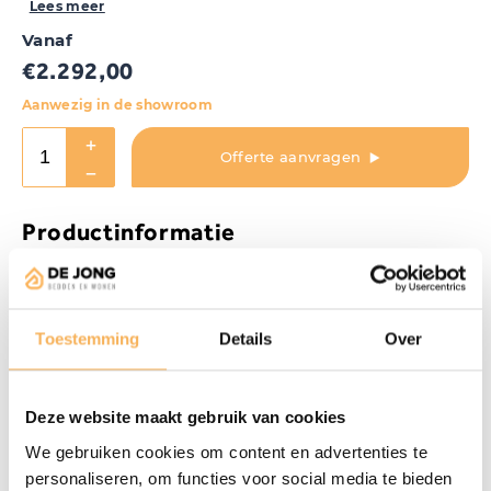
Lees meer
Vanaf
€
2.292,00
Aanwezig in de showroom
Offerte aanvragen
Productinformatie
De CV-142 is een relaxstoel uit de Industro Comfort
Collectie van Releazz. De fauteuil heeft verschillende
mogelijkheden, zo kunt u kiezen tussen een 2-motorige of
Toestemming
Details
Over
3-motorige fauteuil. Bij de 3- motorige fauteuil heeft u de
mogelijkheid voor een sta-op functie of een zero gravity
stand, dit is een stand waarbij uw voeten iets hoger liggen
Deze website maakt gebruik van cookies
dan uw hart voor een ontspannend en waardevol
We gebruiken cookies om content en advertenties te
gezondheidseffect.
personaliseren, om functies voor social media te bieden