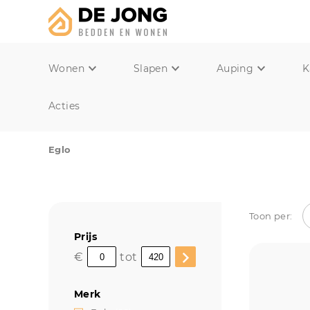
Wonen
Slapen
Auping
K
Acties
Eglo
Toon per:
Prijs
€
tot
Merk