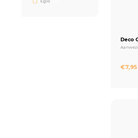
Eglo
(82)
Deco G
Aanwezi
€
7,95