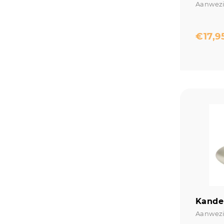
Aanwezi
€
17,9
Kandel
Aanwezi