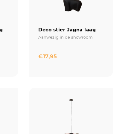
og
Deco stier Jagna laag
Aanwezig in de showroom
€
17,95