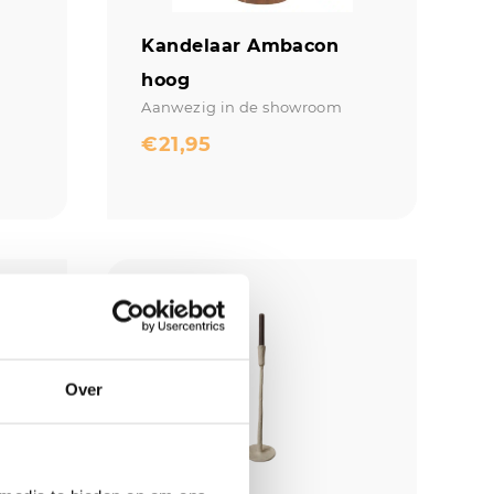
Kandelaar Ambacon
hoog
Aanwezig in de showroom
€
21,95
Over