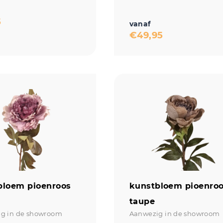
5
vanaf
€
49,95
bloem pioenroos
kunstbloem pioenro
taupe
g in de showroom
Aanwezig in de showroom