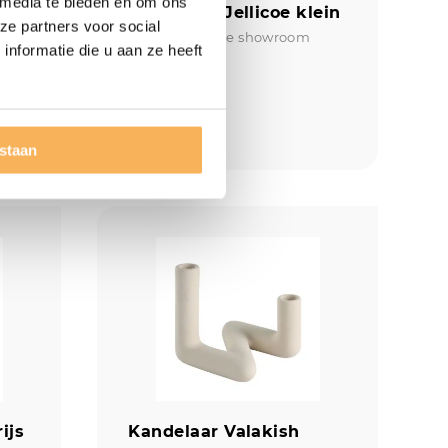
 media te bieden en om ons
oog
Kandelaar Jellicoe klein
ze partners voor social
Aanwezig in de showroom
nformatie die u aan ze heeft
€
12,95
estaan
ijs
Kandelaar Valakish