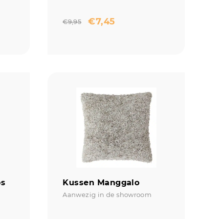
€
7,45
€
9,95
os
Kussen Manggalo
Aanwezig in de showroom