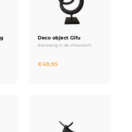
ag
Deco object Gifu
Aanwezig in de showroom
€
49,95