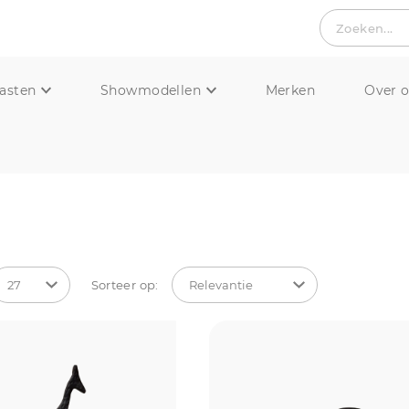
Zoeken...
asten
Showmodellen
Merken
Over 
Sorteer op: