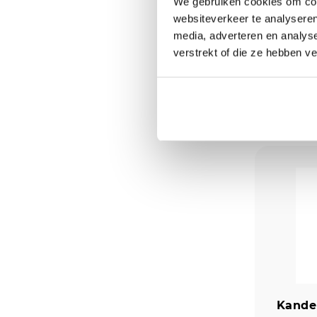
We gebruiken cookies om cont
Kande
websiteverkeer te analyseren
laag
media, adverteren en analys
Aanwezi
verstrekt of die ze hebben v
€
12,9
Kande