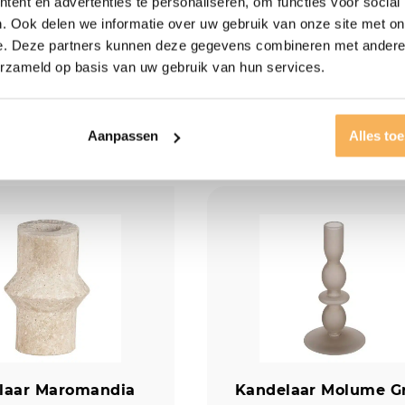
ent en advertenties te personaliseren, om functies voor social
laar Ambacon
Kandelaar Jellicoe h
. Ook delen we informatie over uw gebruik van onze site met on
Aanwezig in de showroom
e. Deze partners kunnen deze gegevens combineren met andere i
g in de showroom
erzameld op basis van uw gebruik van hun services.
5
€
19,95
Aanpassen
Alles to
laar Maromandia
Kandelaar Molume Gr