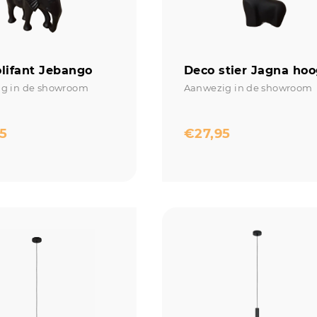
lifant Jebango
Deco stier Jagna ho
g in de showroom
Aanwezig in de showroom
5
€
27,95