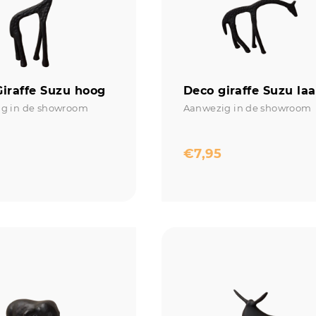
iraffe Suzu hoog
Deco giraffe Suzu la
g in de showroom
Aanwezig in de showroom
€
7,95