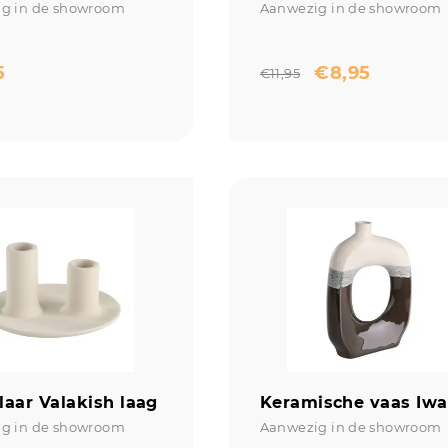
g in de showroom
Aanwezig in de showroom
5
€
8,95
€
11,95
aar Valakish laag
Keramische vaas Iwa
g in de showroom
Aanwezig in de showroom