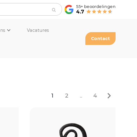
55+
beoordelingen
4.7
ons
Vacatures
Contact
1
2
..
4