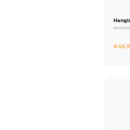
Hangl
Aanwezi
€
49,