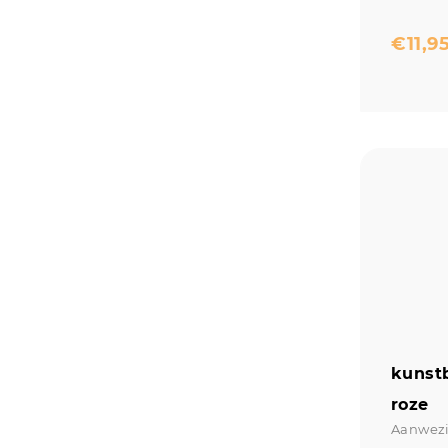
€
11,9
kunst
roze
Aanwezi