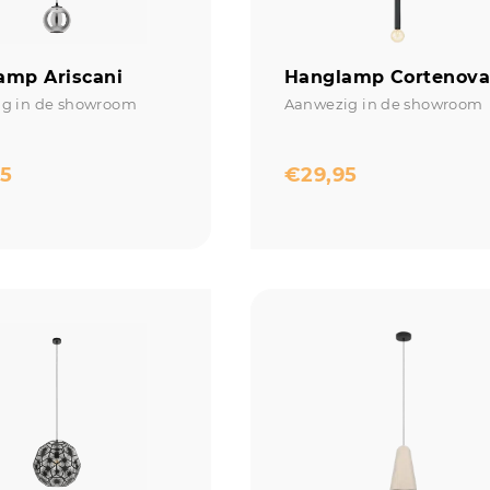
amp Ariscani
Hanglamp Cortenov
g in de showroom
Aanwezig in de showroom
95
€
29,95