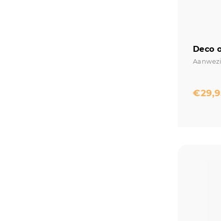
Deco o
Aanwezi
€
29,9