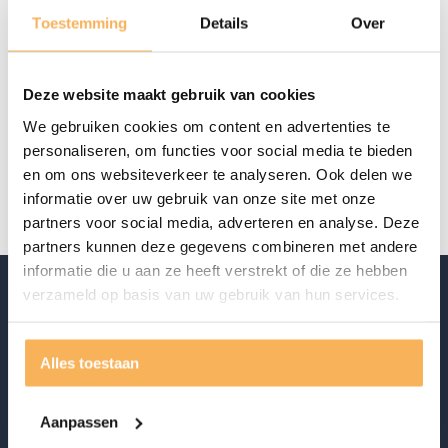
Aanwezig in de showroom
Toestemming
Details
Over
Offerte aanvragen
Deze website maakt gebruik van cookies
Specificaties
We gebruiken cookies om content en advertenties te
personaliseren, om functies voor social media te bieden
Merk
Eglo
en om ons websiteverkeer te analyseren. Ook delen we
informatie over uw gebruik van onze site met onze
partners voor social media, adverteren en analyse. Deze
partners kunnen deze gegevens combineren met andere
informatie die u aan ze heeft verstrekt of die ze hebben
verzameld op basis van uw gebruik van hun services.
Alles toestaan
Aanpassen
Ontdek ook