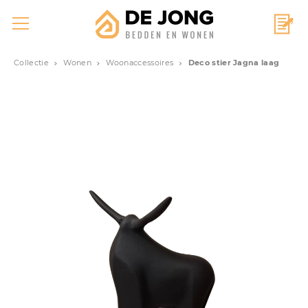
Collectie
Wonen
Woonaccessoires
Deco stier Jagna laag