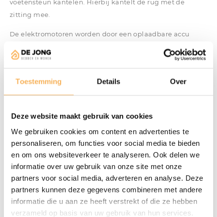
voetensteun kantelen. Hierbij kantelt de rug met de
zitting mee.
De elektromotoren worden door een oplaadbare accu
gevoed waardoor er bij gebruik geen snoer over de vloer
loopt. De bedieningstoetsen zijn afhankelijk van het
model, opgenomen in de zitting of armleuning (links
Toestemming
Details
Over
voorstaand). Het bovenste deel van de rugleuning, waar
het hoofd tegen rust, kan van achter naar voor worden
versteld (topswing) waardoor het hoofd in elke positie
Deze website maakt gebruik van cookies
aangenaam wordt ondersteund. De verstelling gebeurt
We gebruiken cookies om content en advertenties te
standaard handmatig maar er zijn Twice modellen waarbij
personaliseren, om functies voor social media te bieden
dit elektrisch kan.
en om ons websiteverkeer te analyseren. Ook delen we
informatie over uw gebruik van onze site met onze
De Twice fauteuils zijn leverbaar in de maten: XS, S, M, L,
partners voor social media, adverteren en analyse. Deze
XL en XXL.
partners kunnen deze gegevens combineren met andere
informatie die u aan ze heeft verstrekt of die ze hebben
verzameld op basis van uw gebruik van hun services.
*Prijs vanaf is gebaseerd op een 3-motorige stoel in