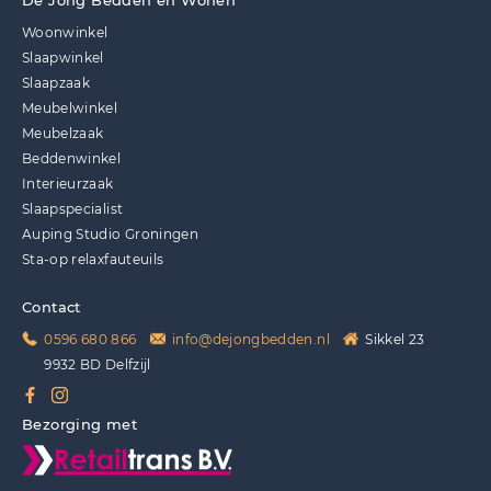
De Jong Bedden en Wonen
Woonwinkel
Slaapwinkel
Slaapzaak
Meubelwinkel
Meubelzaak
Beddenwinkel
Interieurzaak
Slaapspecialist
Auping Studio Groningen
Sta-op relaxfauteuils
Contact
0596 680 866
info@dejongbedden.nl
Sikkel 23
9932 BD Delfzijl
Bezorging met