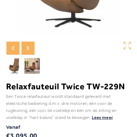
Relaxfauteuil Twice TW-229N
Een Twice relaxfauteuil wordt standaard geleverd met
elektrische bediening d.m.v. drie motoren; één voor de
rugleuning, één voor de voetklep en één om de zitting en
voetklep in “hart-balans” stand te bewegen.
Lees meer
Vanaf
€
3.095,00