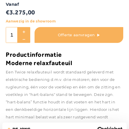
Vanaf
€
3.275,00
Aanwezig in de showroom
Offerte aanvragen
Productinformatie
Moderne relaxfauteuil
Een Twice relaxfauteuil wordt standaard geleverd met
elektrische bediening d.m.v. drie motoren; één voor de
rugleuning, één voor de voetklep en één om de zitting en
voetklep in "hart-balans" stand te bewegen. Deze zgn.
“hart-balans” functie houdt in dat voeten en het hart in
een denkbeeldige horizontale lijn liggen. Hierdoor is het
hart minimaal belast wat als zeer rustgevend wordt
ervaren. U kunt ook de zitting zonder het gebruik van de