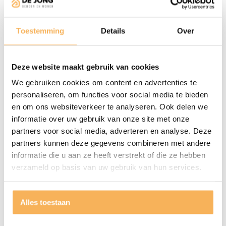
voetensteun kantelen. Hierbij kantelt de rug met de
zitting mee.
Toestemming
Details
Over
Dit model wordt optioneel geleverd worden met een sta-
op functie. Bij de uitvoering met sta-op hulp is de
maximale valling (hellingshoek) van de zitting iets minder
Deze website maakt gebruik van cookies
ver.
We gebruiken cookies om content en advertenties te
De elektromotoren worden door een oplaadbare accu
personaliseren, om functies voor social media te bieden
gevoed waardoor er bij gebruik geen snoer over de vloer
en om ons websiteverkeer te analyseren. Ook delen we
loopt. De bedieningstoetsen zijn afhankelijk van het
informatie over uw gebruik van onze site met onze
model, opgenomen in de zitting of armleuning (links
partners voor social media, adverteren en analyse. Deze
partners kunnen deze gegevens combineren met andere
voorstaand). Het bovenste deel van de rugleuning, waar
informatie die u aan ze heeft verstrekt of die ze hebben
het hoofd tegen rust, kan van achter naar voor worden
verzameld op basis van uw gebruik van hun services.
versteld (topswing) waardoor het hoofd in elke positie
aangenaam wordt ondersteund. De verstelling gebeurt
standaard handmatig maar er zijn Twice modellen waarbij
Alles toestaan
dit elektrisch kan.