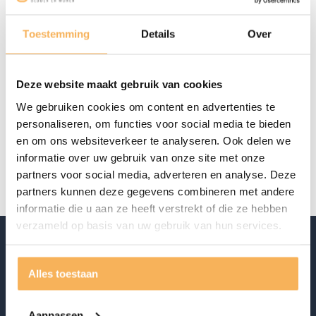
Aanwezig in de showroom
Toestemming
Details
Over
Offerte aanvragen
Deze website maakt gebruik van cookies
Specificaties
We gebruiken cookies om content en advertenties te
personaliseren, om functies voor social media te bieden
Eglo
Eglo
en om ons websiteverkeer te analyseren. Ook delen we
Merk
Eglo
informatie over uw gebruik van onze site met onze
partners voor social media, adverteren en analyse. Deze
partners kunnen deze gegevens combineren met andere
informatie die u aan ze heeft verstrekt of die ze hebben
verzameld op basis van uw gebruik van hun services.
Alles toestaan
Aanpassen