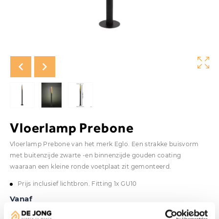
Vloerlamp Prebone
Vloerlamp Prebone van het merk Eglo. Een strakke buisvorm
met buitenzijde zwarte -en binnenzijde gouden coating
waaraan een kleine ronde voetplaat zit gemonteerd.
Prijs inclusief lichtbron. Fitting 1x GU10
Vanaf
€
349,00