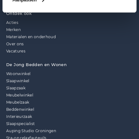
Ontdek ook
Acties
Merken
Materialen en onderhoud
Over ons
Vacatures
De Jong Bedden en Wonen
Woonwinkel
Slaapwinkel
Slaapzaak
Meubelwinkel
Meubelzaak
Beddenwinkel
Interieurzaak
Slaapspecialist
Auping Studio Groningen
Sta-op relaxfauteuils