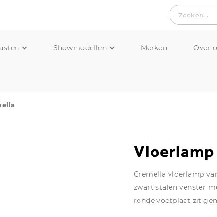
Zoeken...
asten
Showmodellen
Merken
Over 
ella
Vloerlamp
Cremella vloerlamp va
zwart stalen venster m
ronde voetplaat zit ge