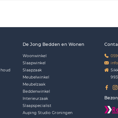
De Jong Bedden en Wonen
Conta
Woonwinkel
059
Slaapwinkel
inf
rhoud
Slaapzaak
Sik
Meubelwinkel
993
Meubelzaak
Beddenwinkel
Bezor
Interieurzaak
Slaapspecialist
Auping Studio Groningen