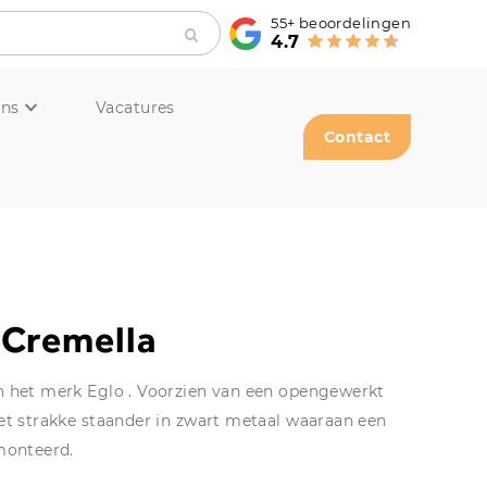
55+
beoordelingen
4.7
ons
Vacatures
Contact
 Cremella
n het merk Eglo . Voorzien van een opengewerkt
et strakke staander in zwart metaal waaraan een
monteerd.