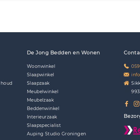
De Jong Bedden en Wonen
Conta
Woonwinkel
059
Slaapwinkel
inf
rhoud
Slaapzaak
Sik
Meubelwinkel
993
Meubelzaak
Beddenwinkel
Bezor
Interieurzaak
Slaapspecialist
Auping Studio Groningen