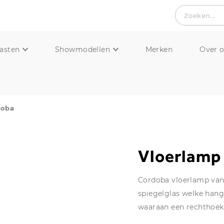
Zoeken...
asten
Showmodellen
Merken
Over 
doba
Vloerlamp
Cordoba vloerlamp van 
spiegelglas welke hang
waaraan een rechthoek