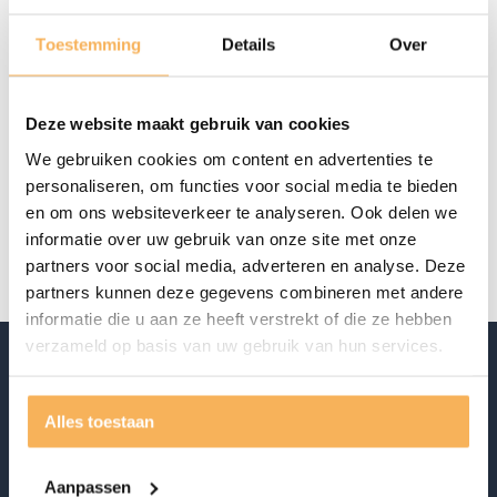
€
39,95
Toestemming
Details
Over
Aanwezig in de showroom
Offerte aanvragen
Deze website maakt gebruik van cookies
We gebruiken cookies om content en advertenties te
Specificaties
personaliseren, om functies voor social media te bieden
en om ons websiteverkeer te analyseren. Ook delen we
Merk
By Boo
informatie over uw gebruik van onze site met onze
partners voor social media, adverteren en analyse. Deze
partners kunnen deze gegevens combineren met andere
informatie die u aan ze heeft verstrekt of die ze hebben
verzameld op basis van uw gebruik van hun services.
Alles toestaan
Aanpassen