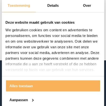
Aanwezig in de showroom
Toestemming
Details
Over
Offerte aanvragen
Deze website maakt gebruik van cookies
Specificaties
We gebruiken cookies om content en advertenties te
personaliseren, om functies voor social media te bieden
Merk
Eglo
en om ons websiteverkeer te analyseren. Ook delen we
informatie over uw gebruik van onze site met onze
partners voor social media, adverteren en analyse. Deze
partners kunnen deze gegevens combineren met andere
informatie die u aan ze heeft verstrekt of die ze hebben
verzameld op basis van uw gebruik van hun services.
Alles toestaan
Aanpassen
Ontdek ook