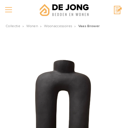
Collectie
Wonen
Woonaccessoires
Vaas Brower