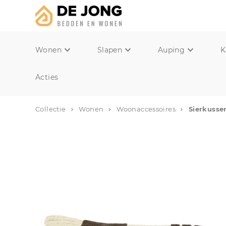
Wonen
Slapen
Auping
K
Acties
Collectie
Wonen
Woonaccessoires
Sierkusse