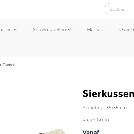
Zoeken...
asten
Showmodellen
Merken
Over 
n Twist
Sierkussen
Afmeting: 35x55 cm
Kleur: Bruin
Vanaf