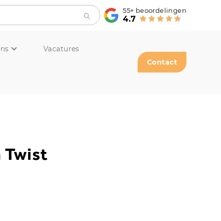
55+
beoordelingen
4.7
ons
Vacatures
Contact
 Twist