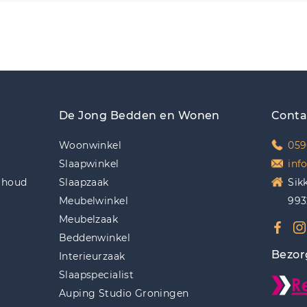
De Jong Bedden en Wonen
Conta
Woonwinkel
059
Slaapwinkel
inf
rhoud
Slaapzaak
Sik
Meubelwinkel
993
Meubelzaak
Beddenwinkel
Bezor
Interieurzaak
Slaapspecialist
Auping Studio Groningen