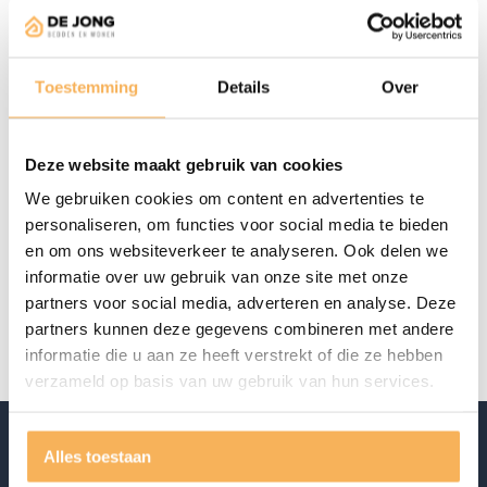
Matrassen: Inizio 140 cm x 200 cm
Vanaf
Toestemming
Details
Over
€
1.395,00
€
3.027,00
Aanwezig in de showroom
Deze website maakt gebruik van cookies
Offerte aanvragen
We gebruiken cookies om content en advertenties te
personaliseren, om functies voor social media te bieden
en om ons websiteverkeer te analyseren. Ook delen we
Specificaties
informatie over uw gebruik van onze site met onze
partners voor social media, adverteren en analyse. Deze
Merk
Auping
partners kunnen deze gegevens combineren met andere
informatie die u aan ze heeft verstrekt of die ze hebben
verzameld op basis van uw gebruik van hun services.
Alles toestaan