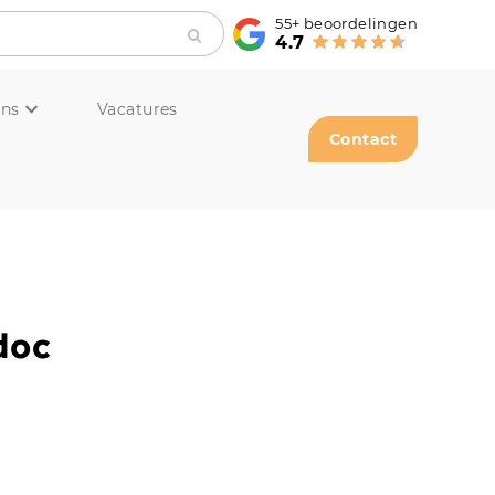
55+
beoordelingen
4.7
ons
Vacatures
Contact
doc