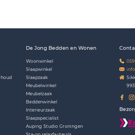
De Jong Bedden en Wonen
Conta
Woonwinkel
059
Slaapwinkel
inf
rhoud
Slaapzaak
Sik
Meubelwinkel
993
Meubelzaak
Beddenwinkel
Bezor
Interieurzaak
Slaapspecialist
Auping Studio Groningen
Sta-op relaxfauteuils