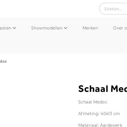
Zoeken...
asten
Showmodellen
Merken
Over 
edoc
Schaal Me
Schaal Medoc
Afmeting: 40x13 cm
Materiaal: Aardewerk