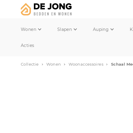
Wonen
Slapen
Auping
K
Acties
Collectie
Wonen
Woonaccessoires
Schaal M