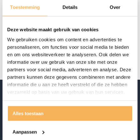
Aanwezig in de showroom
Toestemming
Details
Over
Offerte aanvragen
Deze website maakt gebruik van cookies
Specificaties
We gebruiken cookies om content en advertenties te
personaliseren, om functies voor social media te bieden
Merk
Eleonora
en om ons websiteverkeer te analyseren. Ook delen we
informatie over uw gebruik van onze site met onze
partners voor social media, adverteren en analyse. Deze
partners kunnen deze gegevens combineren met andere
informatie die u aan ze heeft verstrekt of die ze hebben
verzameld op basis van uw gebruik van hun services.
Alles toestaan
Aanpassen
Ontdek ook