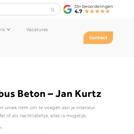
55+
beoordelingen
4.7
ons
Vacatures
Contact
us Beton – Jan Kurtz
n uniek item om te voegen aan je interieur.
el of als nachttafeltje, alles is mogelijk.
m