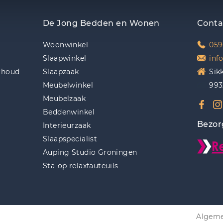
De Jong Bedden en Wonen
Conta
Woonwinkel
059
Slaapwinkel
inf
rhoud
Slaapzaak
Sik
Meubelwinkel
993
Meubelzaak
Beddenwinkel
Bezor
Interieurzaak
Slaapspecialist
Auping Studio Groningen
Sta-op relaxfauteuils
Algeme