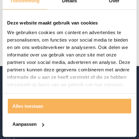
Toestemming
Details
Over
Offerte aanvragen
Deze website maakt gebruik van cookies
Specificaties
We gebruiken cookies om content en advertenties te
Riverdale
Riverdale
personaliseren, om functies voor social media te bieden
en om ons websiteverkeer te analyseren. Ook delen we
informatie over uw gebruik van onze site met onze
partners voor social media, adverteren en analyse. Deze
partners kunnen deze gegevens combineren met andere
informatie die u aan ze heeft verstrekt of die ze hebben
verzameld op basis van uw gebruik van hun services.
Alles toestaan
Ontdek ook
Aanpassen
Acties