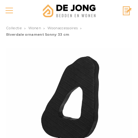
Collectie
Wonen
Woonaccessoires
Riverdale ornament Sonny 33 cm