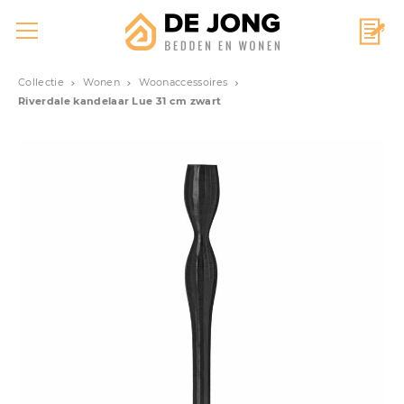
Collectie
Wonen
Woonaccessoires
Riverdale kandelaar Lue 31 cm zwart