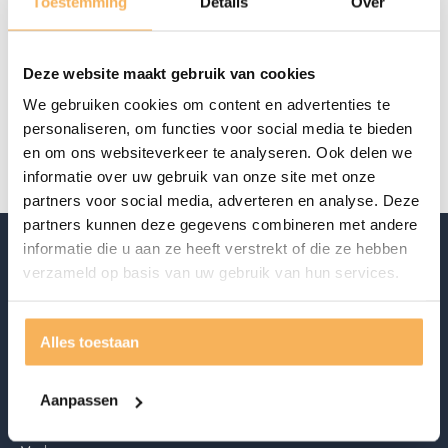
Toestemming
Details
Over
Offerte aanvragen
Deze website maakt gebruik van cookies
Specificaties
We gebruiken cookies om content en advertenties te
Riverdale
Riverdale
personaliseren, om functies voor social media te bieden
en om ons websiteverkeer te analyseren. Ook delen we
informatie over uw gebruik van onze site met onze
partners voor social media, adverteren en analyse. Deze
partners kunnen deze gegevens combineren met andere
informatie die u aan ze heeft verstrekt of die ze hebben
verzameld op basis van uw gebruik van hun services.
Alles toestaan
Ontdek ook
Aanpassen
Acties