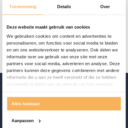
Aanwezig in de showroom
Toestemming
Details
Over
Offerte aanvragen
Deze website maakt gebruik van cookies
Specificaties
We gebruiken cookies om content en advertenties te
personaliseren, om functies voor social media te bieden
Merk
Claudi
en om ons websiteverkeer te analyseren. Ook delen we
informatie over uw gebruik van onze site met onze
partners voor social media, adverteren en analyse. Deze
partners kunnen deze gegevens combineren met andere
informatie die u aan ze heeft verstrekt of die ze hebben
verzameld op basis van uw gebruik van hun services.
Alles toestaan
Aanpassen
Ontdek ook