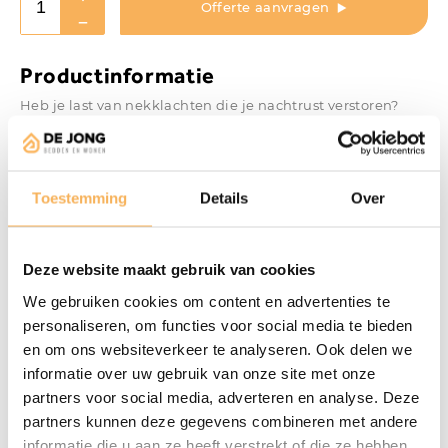
Offerte aanvragen
Productinformatie
Heb je last van nekklachten die je nachtrust verstoren?
Ben je iemand die maar niet in slaap kan vallen en
urenlang blijft draaien? Of heb je al talloze kussens
geprobeerd, maar geen enkel kussen biedt de juiste
Toestemming
Details
Over
ondersteuning? Het is tijd om het anders aan te pakken.
Maak kennis met het Crown Kussen van Pilloking, speciaal
ontwikkeld voor de slaper die op zoek is naar de juiste
Deze website maakt gebruik van cookies
oplossing voor nekklachten en een ongestoorde nachtrust.
We gebruiken cookies om content en advertenties te
personaliseren, om functies voor social media te bieden
en om ons websiteverkeer te analyseren. Ook delen we
informatie over uw gebruik van onze site met onze
partners voor social media, adverteren en analyse. Deze
partners kunnen deze gegevens combineren met andere
informatie die u aan ze heeft verstrekt of die ze hebben