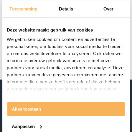
€
1.058,00
Toestemming
Details
Over
Offerte aanvragen
Deze website maakt gebruik van cookies
Specificaties
We gebruiken cookies om content en advertenties te
personaliseren, om functies voor social media te bieden
en om ons websiteverkeer te analyseren. Ook delen we
Merk
Key West Bedding
informatie over uw gebruik van onze site met onze
partners voor social media, adverteren en analyse. Deze
partners kunnen deze gegevens combineren met andere
informatie die u aan ze heeft verstrekt of die ze hebben
verzameld op basis van uw gebruik van hun services.
Alles toestaan
Aanpassen