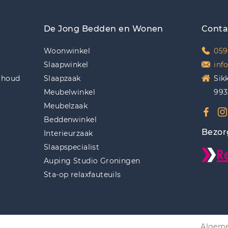
De Jong Bedden en Wonen
Conta
Woonwinkel
059
Slaapwinkel
inf
rhoud
Slaapzaak
Sik
Meubelwinkel
993
Meubelzaak
Beddenwinkel
Bezor
Interieurzaak
Slaapspecialist
Auping Studio Groningen
Sta-op relaxfauteuils
Algeme