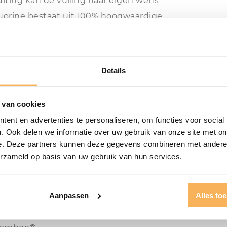
uiting kan de vulling naar eigen wens
uorine bestaat uit 100% hoogwaardige
tofmijt met Sanitized®. Hierdoor is het
uisstofmijtallergie. Tevens maakt de
l- en bacteriewerend.
Details
 Vita Talalay latex®. Deze hoogwaardige
gewone latex. De nekinkeping volgt het
 van cookies
ls altijd ontspannen liggen. De Silvana
ent en advertenties te personaliseren, om functies voor social
. Ook delen we informatie over uw gebruik van onze site met on
lsius. Verwijder voor het wassen eerst de
e. Deze partners kunnen deze gegevens combineren met andere i
erzameld op basis van uw gebruik van hun services.
Aanpassen
Alles to