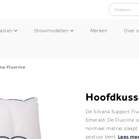
Zoeken...
asten
Showmodellen
Merken
Over 
na Fluorine
Hoofdkusse
De Silvana Support Fluo
Emerald. De Fluorine i
normaal matras slaapt
postuur bent.
Lees me