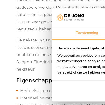
vochtregulerend. Door middel van een ritssl
gedoseerd worden. De buitenkant van de Fl
katoen en is speciaal behandeld tegen huiss
kussen zeer geschikt voor mensen met een h
Sanitized® behandeling het kussen schimme
Toestemming
De neksteun van de Fluorine is gemaakt van
latex is soepeler en beter ventilerend dan 
Deze website maakt gebruik
hoofd en de nek soepel waardoor de nekwerve
We gebruiken cookies om cont
websiteverkeer te analyseren
Support Fluorine is wasbaar op 60 graden Ce
media, adverteren en analys
neksteun.
verstrekt of die ze hebben v
Eigenschappen
Met neksteun en schoudercontour
Materiaal neksteun:Vita Talalay® latex