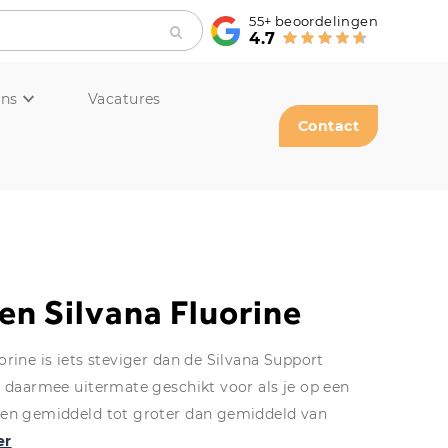
55+
beoordelingen
4.7
ons
Vacatures
Contact
n Silvana Fluorine
rine is iets steviger dan de Silvana Support
s daarmee uitermate geschikt voor als je op een
 en gemiddeld tot groter dan gemiddeld van
er