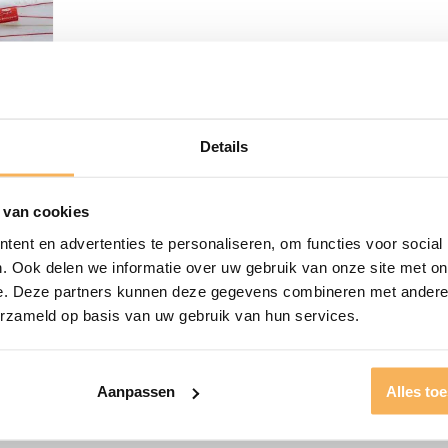
Details
 van cookies
ent en advertenties te personaliseren, om functies voor social
. Ook delen we informatie over uw gebruik van onze site met on
e. Deze partners kunnen deze gegevens combineren met andere i
erzameld op basis van uw gebruik van hun services.
unste variant uit de Silvana Comfort
een uiterst zacht matras of waterbed slaapt
Aanpassen
Alles to
Tevens is deze rode uitvoering het beste
ouding wordt echter niet aangeraden,