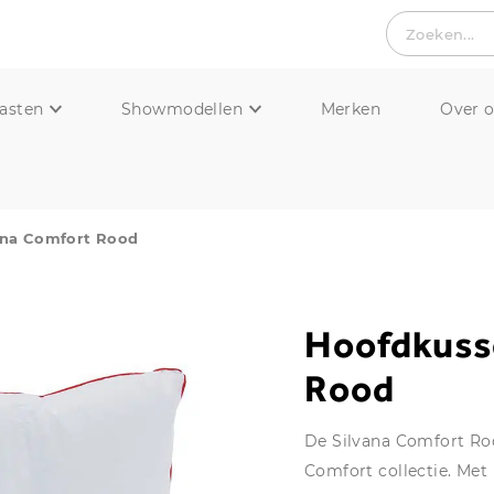
Zoeken...
asten
Showmodellen
Merken
Over 
ana Comfort Rood
Hoofdkuss
Rood
De Silvana Comfort Roo
Comfort collectie. Met 