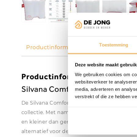
Toestemming
Productinformatie
Specificaties
Deze website maakt gebruik
Productinformatie
We gebruiken cookies om cont
websiteverkeer te analyseren
Silvana Comfort Rood
media, adverteren en analys
verstrekt of die ze hebben v
De Silvana Comfort Rood is de zachtste en d
collectie. Met name geschikt voor als je op 
en kleiner dan gemiddeld van postuur bent. 
alternatief voor de buikslaper. Deze slaaph