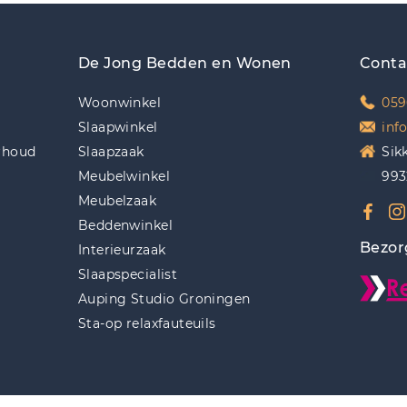
De Jong Bedden en Wonen
Conta
Woonwinkel
059
Slaapwinkel
inf
rhoud
Slaapzaak
Sik
Meubelwinkel
993
Meubelzaak
Beddenwinkel
Bezor
Interieurzaak
Slaapspecialist
Auping Studio Groningen
Sta-op relaxfauteuils