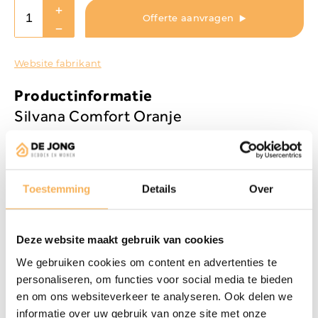
Offerte aanvragen
Website fabrikant
Productinformatie
Silvana Comfort Oranje
De Silvana Comfort Oranje is het op één na zachtste
kussen uit de Silvana Comfort collectie. Het kussen is
uitermate geschikt voor het gebruik op een zacht matras
Toestemming
Details
Over
en wanneer je niet al te groot van postuur bent. Het
kussen is gevuld met Suprelle® Fresh Eco2 & Tencel®.
Suprelle® Fresh Eco2 is een zacht en hoogwaardig
Deze website maakt gebruik van cookies
synthetisch vezelbolletje. Door de toevoeging van Tencel®
We gebruiken cookies om content en advertenties te
is het kussen nog beter vocht- en temperatuur regulerend.
personaliseren, om functies voor social media te bieden
De vulling is verdeeld over drie vakken. Het middenvak is
en om ons websiteverkeer te analyseren. Ook delen we
iets zachter gevuld dan de zijvakken voor een perfecte
informatie over uw gebruik van onze site met onze