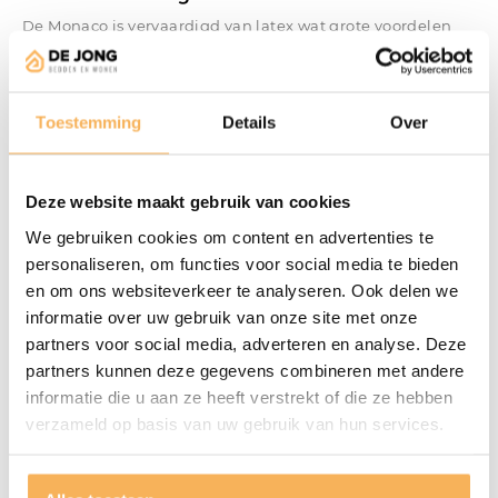
De Monaco is vervaardigd van latex wat grote voordelen
heeft. Het kussen is vormvast waardoor het uw hoofd de
hele nacht een constante ondersteuning geeft. Hierdoor
hoeft u uw kussen niet meer op te schudden. De hoogte
Toestemming
Details
Over
van het kussen blijft de hele nacht gelijk, waardoor u een
rustigere nacht zult hebben. De speciaal ontworpen
inkepingen in het onder- en bovenvlak van het kussen
Deze website maakt gebruik van cookies
zorgen ervoor dat uw hoofd stabiel blijft liggen.
We gebruiken cookies om content en advertenties te
Uitvoeringen
personaliseren, om functies voor social media te bieden
en om ons websiteverkeer te analyseren. Ook delen we
Omdat ieder mens een andere lichaamsbouw heeft is de
informatie over uw gebruik van onze site met onze
Monaco verkrijgbaar in vier hoogtes, welke te leveren zijn
partners voor social media, adverteren en analyse. Deze
in een medium en soft uitvoering. Door deze
partners kunnen deze gegevens combineren met andere
keuzemogelijkheid is er voor ieder specifiek persoon een
informatie die u aan ze heeft verstrekt of die ze hebben
geschikt kussen leverbaar. De hoes is gemaakt van
verzameld op basis van uw gebruik van hun services.
tencel®, wat goed vochtregulerend werkt. Bovendien is de
hoes voorzien van een ritssluiting en goed wasbaar.