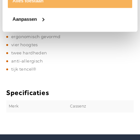
Alles toestaan
Eigenschappen
100% latex
Aanpassen
vormvast
constante ondersteuning
ergonomisch gevormd
vier hoogtes
twee hardheden
anti-allergisch
tijk tencel®
Specificaties
Merk
Cassenz