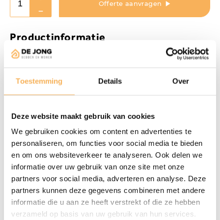
Offerte aanvragen
Productinformatie
Specificaties:
Gewicht: 17 kg
Toestemming
Details
Over
Kleur: Taupe
Materiaal: Essenhout, Stof
Stof: Flou, 85% polyester – 15% A – 25.000 toeren –
Deze website maakt gebruik van cookies
Lichtechtheid > 4 – Pilling > 4
We gebruiken cookies om content en advertenties te
Afwerking: Gelakt
personaliseren, om functies voor social media te bieden
Type onderstel: Vast
en om ons websiteverkeer te analyseren. Ook delen we
Breedte product: 68 cm
informatie over uw gebruik van onze site met onze
Diepte product: 82 cm
partners voor social media, adverteren en analyse. Deze
Hoogte product: 80 cm
partners kunnen deze gegevens combineren met andere
Zitdiepte: 57 cm
informatie die u aan ze heeft verstrekt of die ze hebben
Zithoogte: 45 cm
verzameld op basis van uw gebruik van hun services.