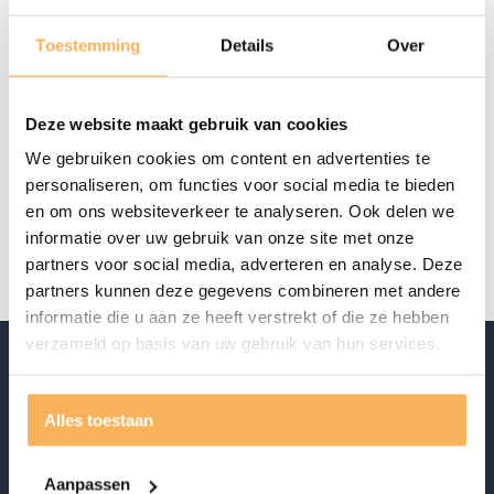
€
10,95
€
14,95
Toestemming
Details
Over
Aanwezig in de showroom
Offerte aanvragen
Deze website maakt gebruik van cookies
We gebruiken cookies om content en advertenties te
Specificaties
personaliseren, om functies voor social media te bieden
en om ons websiteverkeer te analyseren. Ook delen we
Merk
Eglo
informatie over uw gebruik van onze site met onze
partners voor social media, adverteren en analyse. Deze
partners kunnen deze gegevens combineren met andere
informatie die u aan ze heeft verstrekt of die ze hebben
verzameld op basis van uw gebruik van hun services.
Alles toestaan
Aanpassen