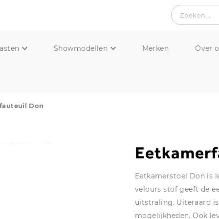
Zoeken...
asten
Showmodellen
Merken
Over 
fauteuil Don
Eetkamerf
Eetkamerstoel Don is le
velours stof geeft de e
uitstraling. Uiteraard 
mogelijkheden. Ook le