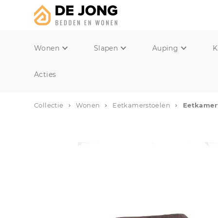
Wonen
Slapen
Auping
K
Acties
Collectie
Wonen
Eetkamerstoelen
Eetkamer