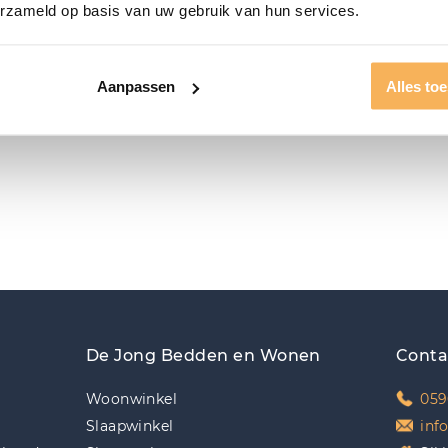
erzameld op basis van uw gebruik van hun services.
Aanpassen
Alles to
De Jong Bedden en Wonen
Conta
Woonwinkel
059
Slaapwinkel
inf