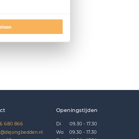
estaan
ct
Openingstijden
6 680 866
Di 09.30 - 17.30
o@dejongbedden.nl
Wo 09.30 - 17.30