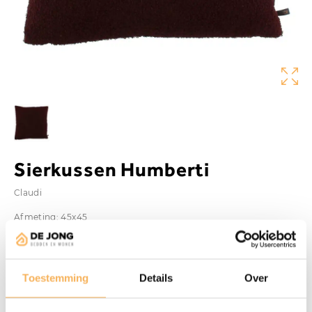
Sierkussen Humberti
Claudi
Afmeting: 45x45
Kleur: Aubergine
Vanaf
Toestemming
Details
Over
€
59,00
Aanwezig in de showroom