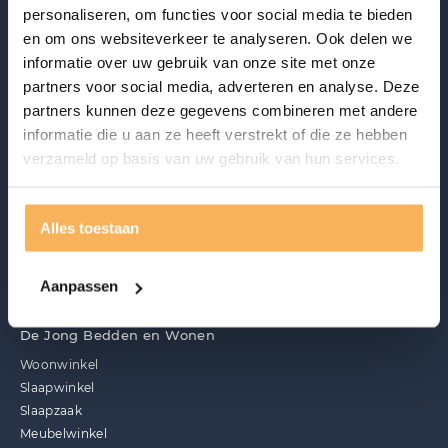
personaliseren, om functies voor social media te bieden
en om ons websiteverkeer te analyseren. Ook delen we
informatie over uw gebruik van onze site met onze
partners voor social media, adverteren en analyse. Deze
partners kunnen deze gegevens combineren met andere
informatie die u aan ze heeft verstrekt of die ze hebben
verzameld op basis van uw gebruik van hun services.
Ontdek ook
Acties
Merken
Alles toestaan
Materialen en onderhoud
Over ons
Aanpassen
Vacatures
De Jong Bedden en Wonen
Woonwinkel
Slaapwinkel
Slaapzaak
Meubelwinkel