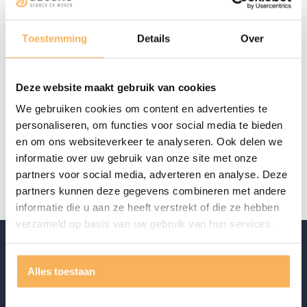
Vanaf
€
2.882,00
Toestemming
Details
Over
Aanwezig in de showroom
Offerte aanvragen
Deze website maakt gebruik van cookies
We gebruiken cookies om content en advertenties te
personaliseren, om functies voor social media te bieden
Specificaties
en om ons websiteverkeer te analyseren. Ook delen we
informatie over uw gebruik van onze site met onze
Merk
Business Class
partners voor social media, adverteren en analyse. Deze
partners kunnen deze gegevens combineren met andere
informatie die u aan ze heeft verstrekt of die ze hebben
verzameld op basis van uw gebruik van hun services.
Alles toestaan