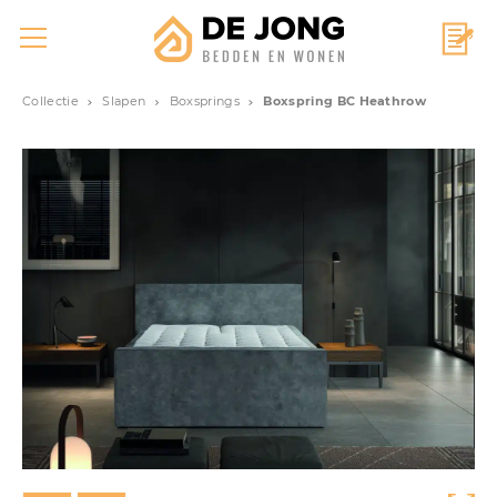
Collectie
Slapen
Boxsprings
Boxspring BC Heathrow