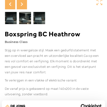
Boxspring BC Heathrow
Business Class
Stijg op in weergaloze stijl. Maak een gedurfd statement met
een overvloed aan pracht en uitzonderlijke kwaliteit.Ga op een
reis vol comfort en verfijning. Elk moment is doordrenkt met
een gevoel van exclusiviteit en verfijning. Dit is het startpunt
van jouw reis naar comfort.
Te verkrijgen in een vlakke of elektrische variant
De vanaf prijs is gebaseerd op maat 140x200 in de vaste
uitvoering, zonder voetbord.